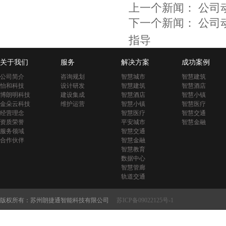
上一个新闻：
公司
下一个新闻：
公司
指导
关于我们
服务
解决方案
成功案例
公司简介
咨询规划
智慧城市
智慧建筑
怡和科技
设计研发
智慧建筑
智慧酒店
博朗明科技
建设集成
智慧酒店
智慧小镇
金朵云科技
维护运营
智慧小镇
智慧医疗
经营理念
智慧医疗
智慧交通
资质荣誉
平安城市
智慧金融
服务领域
智慧交通
合作伙伴
智慧金融
智慧教育
数据中心
智慧管廊
轨道交通
版权所有：苏州朗捷通智能科技有限公司
苏ICP备09022125号-1