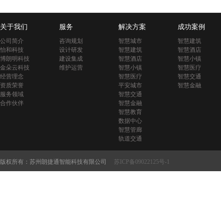
关于我们
服务
解决方案
成功案例
公司简介
咨询规划
智慧城市
智慧建筑
怡和科技
设计研发
智慧建筑
智慧酒店
博朗明科技
建设集成
智慧酒店
智慧小镇
金朵云科技
维护运营
智慧小镇
智慧医疗
经营理念
智慧医疗
智慧交通
资质荣誉
平安城市
智慧金融
服务领域
智慧交通
合作伙伴
智慧金融
智慧教育
数据中心
智慧管廊
轨道交通
版权所有：苏州朗捷通智能科技有限公司
苏ICP备09022125号-1